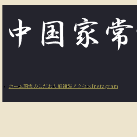
コ
ナ
ン
ビ
テ
ゲ
ン
ー
ツ
シ
に
ョ
移
ン
動
に
移
動
ホーム
瑞雲のこだわり
麻辣醤
アクセス
Instagram