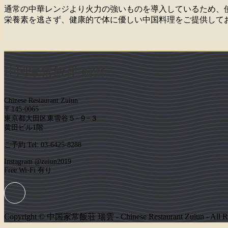
通常の中華レンジより火力の強いものを導入しているため、
栄養素を逃さず、健康的で体に優しい中国料理をご提供して
中国家常飯荘 瑞雲
Chinese Restaurant Zuiun
〒145-0065
東京都大田区東雪谷５−９−３
黄田ビル1階
ご予約 Tel: 03-6425-8288
Instagram @zuiun2019
Free Wi-Fi 有り
Copyright © 中国家常飯荘 瑞雲 - Chinese Restaurant Zuiun - All Rig