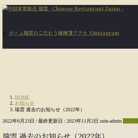
コ
ナ
ン
ビ
テ
ゲ
ン
ー
ホーム
瑞雲のこだわり
麻辣醤
アクセス
Instagram
ツ
シ
に
ョ
移
ン
動
に
移
動
HOME
お知らせ
瑞雲 過去のお知らせ（2022年）
2022年6月23日
/ 最終更新日 :
2023年11月2日
zuin-admin
お知ら
瑞雲 過去のお知らせ（2022年）